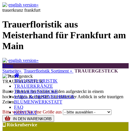
english version»
trauerkranz frankfurt
Trauerfloristik aus
Meisterhand für Frankfurt am
Main
english version»
Menu
Startseite»
Trauerfloristik Sortiment »
TRAUERGESTECK
TRAUERFLORISTIK
TRAUERGESTECK
TRAUERKRÄNZE
Bunte Blumen der Saison werden aufgesteckt in einem
TRAUERGESTECKE
hochwertigen Korbgefäß. Ein tröstender Anblick in sehr traurigen
SARG- & URNENSCHMUCK
Zeiten.
BLUMENWERKSTATT
FAQ
Bitte wählen Sie eine Größe aus
KONTAKT
IN DEN WARENKORB
Rückrufservice