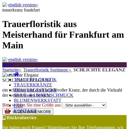
english version»
trauerkranz frankfurt
Trauerfloristik aus
Meisterhand für Frankfurt am
Main
english version»
Menu
Startseite»
Trauerfloristik Sortiment »
SCHLICHTE ELEGANZ
TRAUERFLORISTIK
SCHLICHTE ELEGANZ
TRAUERKRÄNZE
ein schlichter und doch würdevoller Kranz, der durch die Vielzahl
TRAUERGESTECKE
der weißen Rosen besticht.
SARG- & URNENSCHMUCK
BLUMENWERKSTATT
Bitte wählen Sie eine Größe aus
FAQ
KONTAKT
IN DEN WARENKORB
Rückrufservice
Sie haben noch Fragen? Hinterlassen Sie Ihre Telefonnummer, wir