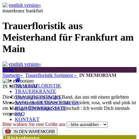
english version»
trauerkranz frankfurt
Trauerfloristik aus
Meisterhand für Frankfurt am
Main
english version»
Menu
Startseite»
Trauerfloristik Sortiment »
IN MEMORIAM
TRAUERFLORISTIK
IN MEMORIAM
TRAUERKRÄNZE
Die Erinnerung ist ein ewiges Band, das uns mit einem geliebten
TRAUERGESTECKE
Menschen verbindet. Dieser Kranz in violett, rosa, weiß und pink ist
SARG- & URNENSCHMUCK
ein blumiger Überbringer der Botschaft : Ich werde Dich niemals
BLUMENWERKSTATT
vergessen.
FAQ
KONTAKT
Bitte wählen Sie eine Größe aus
IN DEN WARENKORB
Rückrufservice