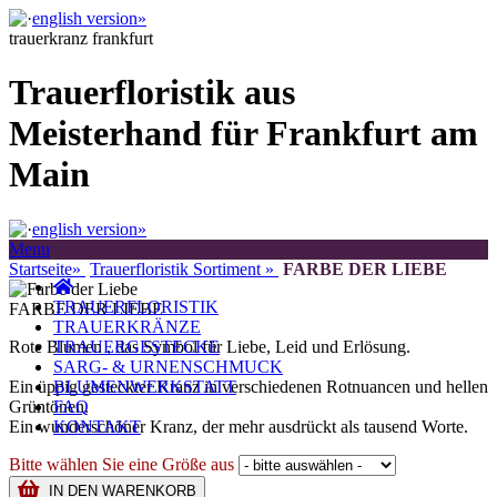
english version»
trauerkranz frankfurt
Trauerfloristik aus
Meisterhand für Frankfurt am
Main
english version»
Menu
Startseite»
Trauerfloristik Sortiment »
FARBE DER LIEBE
TRAUERFLORISTIK
FARBE DER LIEBE
TRAUERKRÄNZE
Rote Blumen , das Symbol für Liebe, Leid und Erlösung.
TRAUERGESTECKE
SARG- & URNENSCHMUCK
Ein üppig gesteckter Kranz in verschiedenen Rotnuancen und hellen
BLUMENWERKSTATT
Grüntönen.
FAQ
Ein wunderschöner Kranz, der mehr ausdrückt als tausend Worte.
KONTAKT
Bitte wählen Sie eine Größe aus
IN DEN WARENKORB