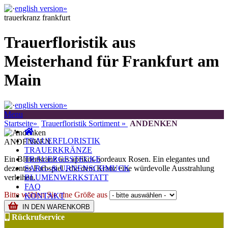
english version»
trauerkranz frankfurt
Trauerfloristik aus
Meisterhand für Frankfurt am
Main
english version»
Menu
Startseite»
Trauerfloristik Sortiment »
ANDENKEN
TRAUERFLORISTIK
ANDENKEN
TRAUERKRÄNZE
Ein Blütenkranz aus aprikot-bordeaux Rosen. Ein elegantes und
TRAUERGESTECKE
dezentes Farbspiel , die dem Kranz eine würdevolle Ausstrahlung
SARG- & URNENSCHMUCK
verleihen.
BLUMENWERKSTATT
FAQ
Bitte wählen Sie eine Größe aus
KONTAKT
IN DEN WARENKORB
Rückrufservice